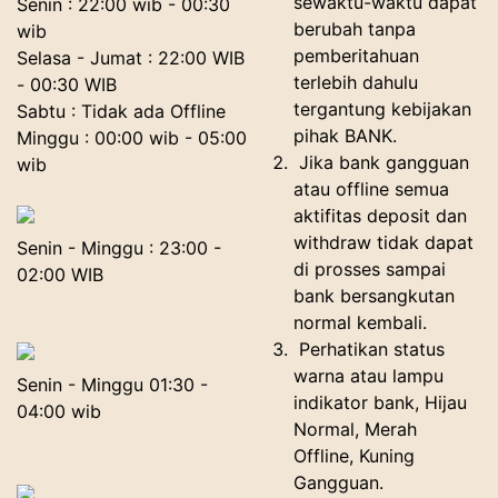
sewaktu-waktu dapat
Senin : 22:00 wib - 00:30
berubah tanpa
wib
pemberitahuan
Selasa - Jumat : 22:00 WIB
terlebih dahulu
- 00:30 WIB
tergantung kebijakan
Sabtu : Tidak ada Offline
pihak BANK.
Minggu : 00:00 wib - 05:00
Jika bank gangguan
wib
atau offline semua
aktifitas deposit dan
withdraw tidak dapat
Senin - Minggu : 23:00 -
di prosses sampai
02:00 WIB
bank bersangkutan
normal kembali.
Perhatikan status
warna atau lampu
Senin - Minggu 01:30 -
indikator bank, Hijau
04:00 wib
Normal, Merah
Offline, Kuning
Gangguan.