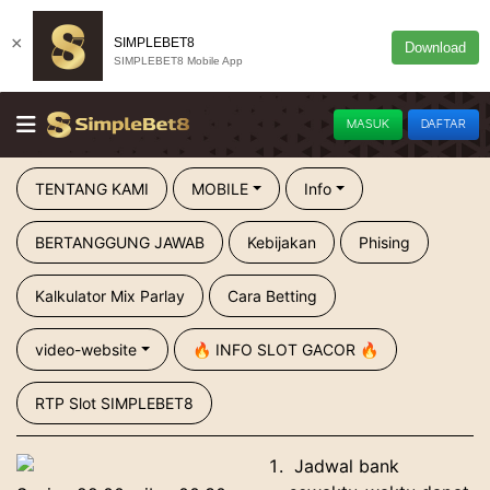
×
SIMPLEBET8
Download
SIMPLEBET8 Mobile App
MASUK
DAFTAR
TENTANG KAMI
MOBILE
Info
BERTANGGUNG JAWAB
Kebijakan
Phising
Kalkulator Mix Parlay
Cara Betting
video-website
🔥 INFO SLOT GACOR 🔥
RTP Slot SIMPLEBET8
Jadwal bank